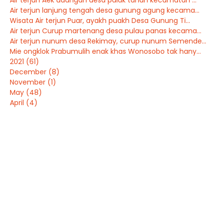
Air terjun Aek udangan desa palak tanah kecamatan ...
Air terjun lanjung tengah desa gunung agung kecama...
Wisata Air terjun Puar, ayakh puakh Desa Gunung Ti...
Air terjun Curup martenang desa pulau panas kecama...
Air terjun nunum desa Rekimay, curup nunum Semende...
Mie ongklok Prabumulih enak khas Wonosobo tak hany...
2021
(61)
December
(8)
November
(1)
May
(48)
April
(4)