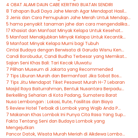
4 OBAT ALAMI DAUN CABE KERITING BUATAN SENDIRI
8 Tahapan Budi Daya Jahe Merah Agar Mendapat Hasil...
3 Jenis dan Cara Pemupukan Jahe Merah Untuk Mendap...
5 hama penyakit tanaman jahe dan cara mengendalika...
17 Khasiat dan Manfaat Minyak Kelapa Untuk Kesehat...
5 Manfaat Menakjubkan Minyak Kelapa Untuk Kecantik...
9 Manfaat Minyak Kelapa Murni bagi Tubuh
Cintai Budaya dengan Berwisata di Garuda Wisnu Ken...
Candi Borobudur, Candi Budha Terbesar yang Memikat...
Sajian Seni Khas Bali: Tari Kecak Uluwatu
7 Pilihan Museum di Jakarta yang Recommended
7 Tips Liburan Murah dan Bermanfaat Jika Sobat Bos...
7 Tips Jitu Mendapat Tiket Pesawat Murah H-7 Lebaran
Masjid Raya Baiturrahman, Bentuk Nusantara Berpadu...
Berkeliling Seharian di Kota Padang, Sumatera Barat
Nusa Lembongan : Lokasi, Rute, Fasilitas dan Biaya
5 Review Hotel Terbaik di Lombok yang Wajib Anda P...
7 Makanan Khas Lombok Ini Punya Cita Rasa Yang Sup...
Fakta Tentang Seni dan Budaya Lombok yang
Mengejutkan
Pancor Datok, Wisata Murah Meriah di Aikdewa Lombo...