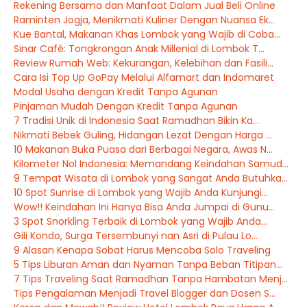
Rekening Bersama dan Manfaat Dalam Jual Beli Online
Raminten Jogja, Menikmati Kuliner Dengan Nuansa Ek...
Kue Bantal, Makanan Khas Lombok yang Wajib di Coba...
Sinar Café: Tongkrongan Anak Millenial di Lombok T...
Review Rumah Web: Kekurangan, Kelebihan dan Fasili...
Cara Isi Top Up GoPay Melalui Alfamart dan Indomaret
Modal Usaha dengan Kredit Tanpa Agunan
Pinjaman Mudah Dengan Kredit Tanpa Agunan
7 Tradisi Unik di Indonesia Saat Ramadhan Bikin Ka...
Nikmati Bebek Guling, Hidangan Lezat Dengan Harga ...
10 Makanan Buka Puasa dari Berbagai Negara, Awas N...
Kilometer Nol Indonesia: Memandang Keindahan Samud...
9 Tempat Wisata di Lombok yang Sangat Anda Butuhka...
10 Spot Sunrise di Lombok yang Wajib Anda Kunjungi...
Wow!! Keindahan Ini Hanya Bisa Anda Jumpai di Gunu...
3 Spot Snorkling Terbaik di Lombok yang Wajib Anda...
Gili Kondo, Surga Tersembunyi nan Asri di Pulau Lo...
9 Alasan Kenapa Sobat Harus Mencoba Solo Traveling
5 Tips Liburan Aman dan Nyaman Tanpa Beban Titipan...
7 Tips Traveling Saat Ramadhan Tanpa Hambatan Menj...
Tips Pengalaman Menjadi Travel Blogger dan Dosen S...