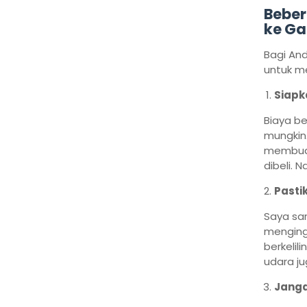
Beber
ke
Ga
Bagi And
untuk me
Siapk
Biaya be
mungkin.
membuat 
dibeli. 
Pasti
Saya sa
menginga
berkelil
udara j
Janga