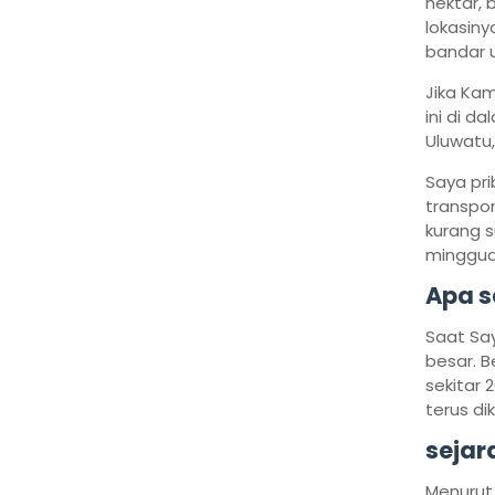
hektar, 
lokasiny
bandar u
Jika Kam
ini di d
Uluwatu,
Saya pr
transpor
kurang s
minggua
Apa s
Saat Say
besar. B
sekitar 
terus d
sejar
Menurut