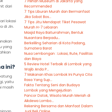
uk
7 Pilihan Museum di Jakarta yang
it dari
Recommended
7 Tips Liburan Murah dan Bermanfaat
Jika Sobat Bos...
ri lokasi
7 Tips Jitu Mendapat Tiket Pesawat
 di Jln.
Murah H-7 Lebaran
Masjid Raya Baiturrahman, Bentuk
Nusantara Berpadu...
unakan
Berkeliling Seharian di Kota Padang,
mu yang
Sumatera Barat
bahkan
Nusa Lembongan : Lokasi, Rute, Fasilitas
dan Biaya
5 Review Hotel Terbaik di Lombok yang
a ini?
Wajib Anda P...
7 Makanan Khas Lombok Ini Punya Cita
 patung
Rasa Yang Sup...
, yaitu
Fakta Tentang Seni dan Budaya
ni masih
Lombok yang Mengejutkan
Pancor Datok, Wisata Murah Meriah di
Aikdewa Lombo...
Rekening Bersama dan Manfaat Dalam
eniman
Jual Beli Online