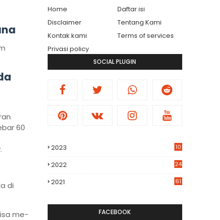
Home
Daftar isi
Disclaimer
Tentang Kami
ana
Kontak kami
Terms of services
em
Privasi policy
SOCIAL PLUGIN
da
ran
ebar 60
2023
10
.
2022
24
2021
61
a di
FACEBOOK
bisa me-