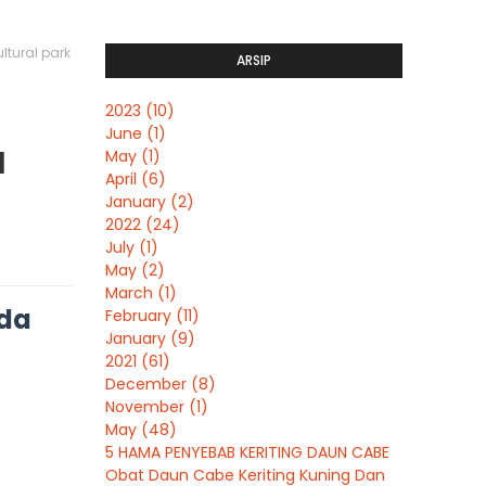
tural park
ARSIP
2023
(10)
June
(1)
l
May
(1)
April
(6)
January
(2)
2022
(24)
July
(1)
May
(2)
March
(1)
uda
February
(11)
January
(9)
2021
(61)
December
(8)
November
(1)
May
(48)
5 HAMA PENYEBAB KERITING DAUN CABE
Obat Daun Cabe Keriting Kuning Dan