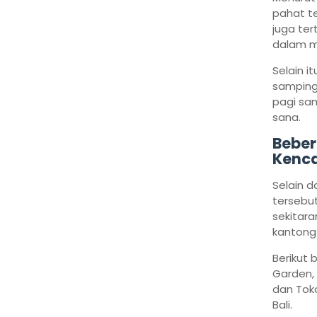
pahat te
juga ter
dalam m
Selain i
samping 
pagi sam
sana.
Beber
Kenc
Selain d
tersebut
sekitara
kantong 
Berikut 
Garden, 
dan Toko
Bali.