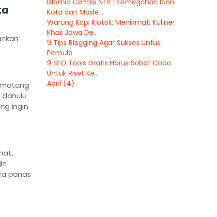
Islamic Centre NTB : Kemegahan Icon
ta
Kota dan Mosle...
Warung Kopi Klotok: Menikmati Kuliner
Khas Jawa De...
ankan
9 Tips Blogging Agar Sukses Untuk
Pemula
9 SEO Tools Gratis Harus Sobat Coba
Untuk Riset Ke...
April
(4)
sematang
h dahulu
ng ingin
hat,
in
aca panas