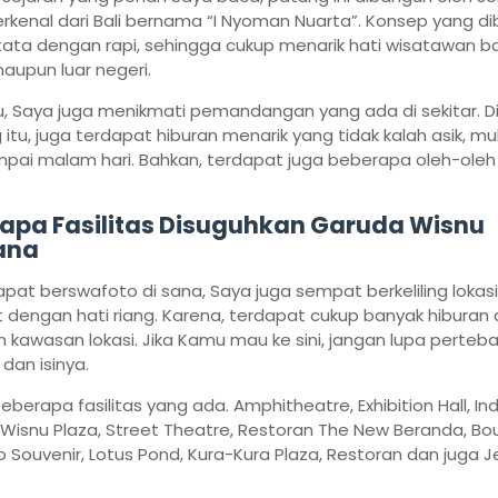
rkenal dari Bali bernama “I Nyoman Nuarta”. Konsep yang di
tata dengan rapi, sehingga cukup menarik hati wisatawan bai
aupun luar negeri.
tu, Saya juga menikmati pemandangan yang ada di sekitar. D
itu, juga terdapat hiburan menarik yang tidak kalah asik, mul
pai malam hari. Bahkan, terdapat juga beberapa oleh-oleh 
apa Fasilitas Disuguhkan
Garuda Wisnu
ana
apat berswafoto di sana, Saya juga sempat berkeliling lokasi
 dengan hati riang. Karena, terdapat cukup banyak hiburan 
n kawasan lokasi. Jika Kamu mau ke sini, jangan lupa perteba
dan isinya.
beberapa fasilitas yang ada. Amphitheatre, Exhibition Hall, In
Wisnu Plaza, Street Theatre, Restoran The New Beranda, Bo
 Souvenir, Lotus Pond, Kura-Kura Plaza, Restoran dan juga 