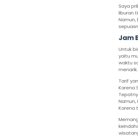
Saya pri
liburan 
Namun, b
sepuasn
Jam B
Untuk bi
yaitu m
waktu so
menarik.
Tarif ya
Karena S
Tepatnya
Namun, i
Karena t
Memang 
keindah
wisatany