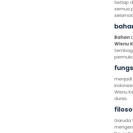
Setiap d
semua p
selamat.
bahan
Bahan
b
Wisnu 
tembaga
permuk
fungs
menjadi
indonesi
Wisnu Ke
dunia.
filos
Garuda 
mengend