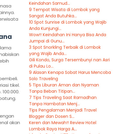
Keindahan Samud...
 masa
9 Tempat Wisata di Lombok yang
ainnya.
Sangat Anda Butuhka...
erwisata
10 Spot Sunrise di Lombok yang Wajib
Anda Kunjungi...
Wow!! Keindahan Ini Hanya Bisa Anda
cana
Jumpai di Gunu...
3 Spot Snorkling Terbaik di Lombok
 lama
yang Wajib Anda...
habiskan
Gili Kondo, Surga Tersembunyi nan Asri
ebih
di Pulau Lo...
9 Alasan Kenapa Sobat Harus Mencoba
pembeli.
Solo Traveling
si tikel.
5 Tips Liburan Aman dan Nyaman
Tanpa Beban Titipan...
 100.000.
7 Tips Traveling Saat Ramadhan
 patung.
Tanpa Hambatan Menj...
Tips Pengalaman Menjadi Travel
dengan
Blogger dan Dosen S...
enal akan
Keren dan Mewah!! Review Hotel
Lombok Raya Harga A...