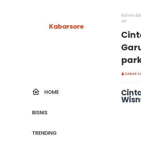
Home
bi
art
Kabarsore
Cint
Garu
park
KABAR S
Cint
HOME
Wisnu
BISNIS
TRENDING