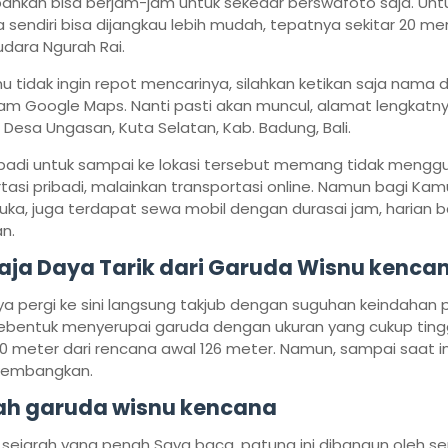
bahkan bisa berjam-jam untuk sekedar berswafoto saja. Unt
a sendiri bisa dijangkau lebih mudah, tepatnya sekitar 20 men
dara Ngurah Rai.
u tidak ingin repot mencarinya, silahkan ketikan saja nama da
alam Google Maps. Nanti pasti akan muncul, alamat lengkatnya
 Desa Ungasan, Kuta Selatan, Kab. Badung, Bali.
ibadi untuk sampai ke lokasi tersebut memang tidak mengg
tasi pribadi, malainkan transportasi online. Namun bagi Ka
uka, juga terdapat sewa mobil dengan durasai jam, harian 
n.
aja Daya Tarik dari Garuda Wisnu kencan
a pergi ke sini langsung takjub dengan suguhan keindahan
ebentuk menyerupai garuda dengan ukuran yang cukup tinggi
20 meter dari rencana awal 126 meter. Namun, sampai saat i
ikembangkan.
ah garuda wisnu kencana
 sejarah yang penah Saya baca, patung ini dibangun oleh s