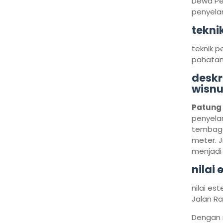
Dewa Pem
penyela
tekni
teknik 
pahatan,
deskr
wisnu
Patung
penyela
tembaga 
meter. 
menjad
nilai
nilai es
Jalan Ra
Dengan 