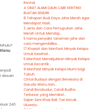
Rontok
4 OBAT ALAMI DAUN CABE KERITING
BUATAN SENDIRI
8 Tahapan Budi Daya Jahe Merah Agar
Mendapat Hasil...
3 Jenis dan Cara Pemupukan Jahe
Merah Untuk Mendap...
5 hama penyakit tanaman jahe dan
cara mengendalika...
dahulu?
17 Khasiat dan Manfaat Minyak Kelapa
Wisnu
Untuk Kesehat...
5 Manfaat Menakjubkan Minyak Kelapa
Untuk Kecantik...
9 Manfaat Minyak Kelapa Murni bagi
enjadi
Tubuh
i desain
Cintai Budaya dengan Berwisata di
Garuda Wisnu Ken...
Candi Borobudur, Candi Budha
Terbesar yang Memikat...
Sajian Seni Khas Bali: Tari Kecak
eluar 240
Uluwatu