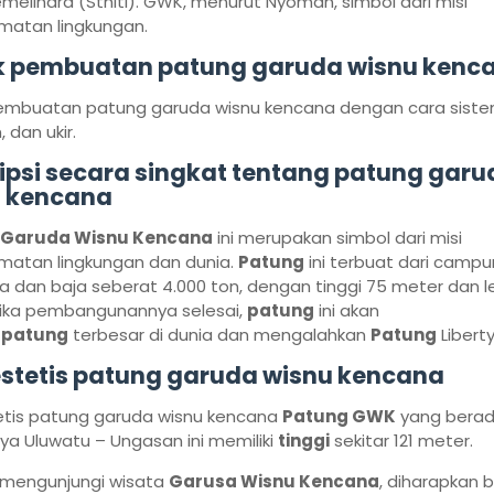
elihara (Sthiti). GWK, menurut Nyoman, simbol dari misi
matan lingkungan.
k pembuatan patung garuda wisnu kenc
pembuatan patung garuda wisnu kencana dengan cara sist
 dan ukir.
ipsi secara singkat tentang patung garu
 kencana
 Garuda Wisnu Kencana
ini merupakan simbol dari misi
matan lingkungan dan dunia.
Patung
ini terbuat dari campu
dan baja seberat 4.000 ton, dengan tinggi 75 meter dan l
Jika pembangunannya selesai,
patung
ini akan
i
patung
terbesar di dunia dan mengalahkan
Patung
Liberty
 estetis patung garuda wisnu kencana
tetis patung garuda wisnu kencana
Patung GWK
yang berad
ya Uluwatu – Ungasan ini memiliki
tinggi
sekitar 121 meter.
mengunjungi wisata
Garusa Wisnu Kencana
, diharapkan 