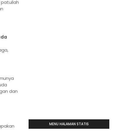
 patuilah
an
uda
aga,
umunya
ruda
ngan dan
MENU HALAMAN STATIS
upakan