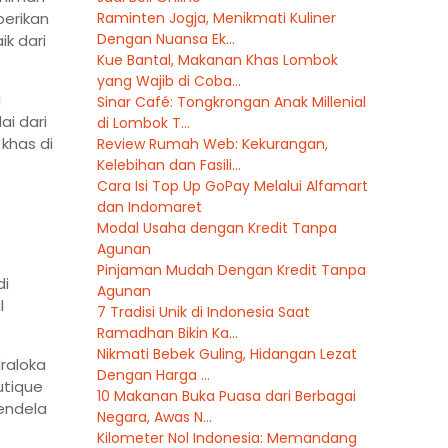
berikan
Raminten Jogja, Menikmati Kuliner
Dengan Nuansa Ek...
k dari
Kue Bantal, Makanan Khas Lombok
yang Wajib di Coba...
i
Sinar Café: Tongkrongan Anak Millenial
ai dari
di Lombok T...
khas di
Review Rumah Web: Kekurangan,
Kelebihan dan Fasili...
Cara Isi Top Up GoPay Melalui Alfamart
dan Indomaret
Modal Usaha dengan Kredit Tanpa
Agunan
Pinjaman Mudah Dengan Kredit Tanpa
di
Agunan
l
7 Tradisi Unik di Indonesia Saat
Ramadhan Bikin Ka...
Nikmati Bebek Guling, Hidangan Lezat
draloka
Dengan Harga ...
utique
10 Makanan Buka Puasa dari Berbagai
Jendela
Negara, Awas N...
Kilometer Nol Indonesia: Memandang