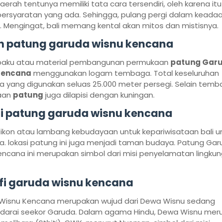
aerah tentunya memiliki tata cara tersendiri, oleh karena itu
ersyaratan yang ada. Sehingga, pulang pergi dalam keada
 Mengingat, bali memang kental akan mitos dan mistisnya.
 patung garuda wisnu kencana
aku atau material pembangunan permukaan
patung Gar
Kencana
menggunakan logam tembaga. Total keseluruhan
 yang digunakan seluas 25.000 meter persegi. Selain temb
aan
patung
juga dilapisi dengan kuningan.
i patung garuda wisnu kencana
 ikon atau lambang kebudayaan untuk kepariwisataan bali 
a. lokasi patung ini juga menjadi taman budaya. Patung Ga
ncana ini merupakan simbol dari misi penyelamatan lingku
ofi garuda wisnu kencana
Wisnu Kencana merupakan wujud dari Dewa Wisnu sedang
arai seekor Garuda. Dalam agama Hindu, Dewa Wisnu mer