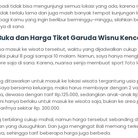
badi tidak bisa mengunjungi semua lokasi yang ada, karena
tidak terlalu lama dan juga masih banyak tempat kunjungan l
agi Kamu yang ingin berlibur berminggu-minggu, silahkan b
ya di sana.
uka dan Harga Tiket Garuda Wisnu Ken
sa masuk ke wisata tersebut, waktu yang dijadwalkan cukup
ulai pukul 8 pagi sampai 10 malam. Namun, saya hanya meng
re saja di sana. Karena, nuansa senja membuat sport foto l
ng ditawarkan untuk masuk ke lokasi wisata tergantung usia 
aya bersama keluarga, maka harus membayar dengan 2 varia
, dewasa dengan tarif Rp.125.000, sedangkan anak-anak Rp.
ni hanya berlaku untuk masuk ke wisata saja, bukan ke area
arifnya sekitar Rp. 200.000.
terbilang cukup mahal, namun harga tersebut sebanding 
an yang dusuguhkan. Dan juga mengingat Bali memang terk
a, sehingga tarif beberapa harga juga berbeda.