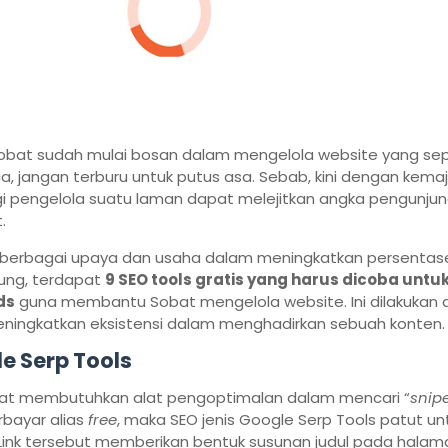
Sobat sudah mulai bosan dalam mengelola website yang sep
 jangan terburu untuk putus asa. Sebab, kini dengan kema
gi pengelola suatu laman dapat melejitkan angka pengunju
.
berbagai upaya dan usaha dalam meningkatkan persentas
ung, terdapat
9 SEO
t
ools
g
ratis
y
ang
h
arus
d
icoba untuk
ds
guna membantu Sobat mengelola website. Ini dilakukan 
eningkatkan eksistensi dalam menghadirkan sebuah konten.
e Serp Tools
bat membutuhkan alat pengoptimalan dalam mencari “
snipe
rbayar alias
free
, maka SEO jenis Google Serp Tools patut un
 Link tersebut memberikan bentuk susunan judul pada halam