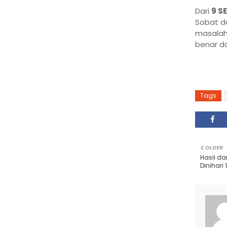
Dari
9 S
Sobat d
masalah 
benar da
Tags
OLDER
Hasil da
Dinihari 