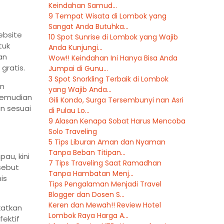
Keindahan Samud...
9 Tempat Wisata di Lombok yang
Sangat Anda Butuhka...
ebsite
10 Spot Sunrise di Lombok yang Wajib
tuk
Anda Kunjungi...
an
Wow!! Keindahan Ini Hanya Bisa Anda
gratis.
Jumpai di Gunu...
3 Spot Snorkling Terbaik di Lombok
an
yang Wajib Anda...
kemudian
Gili Kondo, Surga Tersembunyi nan Asri
an sesuai
di Pulau Lo...
9 Alasan Kenapa Sobat Harus Mencoba
Solo Traveling
5 Tips Liburan Aman dan Nyaman
Tanpa Beban Titipan...
au, kini
7 Tips Traveling Saat Ramadhan
sebut
Tanpa Hambatan Menj...
is
Tips Pengalaman Menjadi Travel
Blogger dan Dosen S...
Keren dan Mewah!! Review Hotel
katkan
Lombok Raya Harga A...
fektif