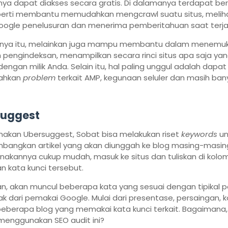
ya dapat diakses secara gratis. Di dalamanya terdapat be
seperti membantu memudahkan mengcrawl suatu situs, melih
 google penelusuran dan menerima pemberitahuan saat terja
anya itu, melainkan juga mampu membantu dalam menemu
pengindeksan, menampilkan secara rinci situs apa saja ya
dengan milik Anda. Selain itu, hal paling unggul adalah dapat
ahkan
problem
terkait AMP, kegunaan seluler dan masih bany
suggest
akan Ubersuggest, Sobat bisa melakukan riset
keywords
un
angkan artikel yang akan diunggah ke blog masing-masin
akannya cukup mudah, masuk ke situs dan tuliskan di kolo
n kata kunci tersebut.
n, akan muncul beberapa kata yang sesuai dengan tipikal p
k dari pemakai Google. Mulai dari presentase, persaingan, 
beberapa blog yang memakai kata kunci terkait. Bagaimana
 menggunakan SEO audit ini?