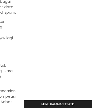
rbagai
at data
di spam.
kan
ng
ak lagi.
tuk
g. Cara
m
encarian
kompetisi
, Sobat
MENU HALAMAN STATIS