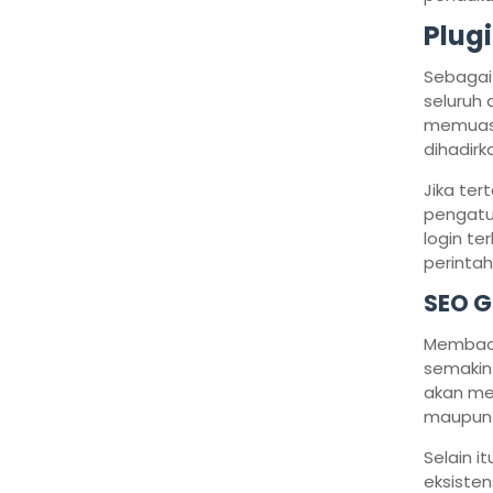
Plug
Sebagai
seluruh
memuask
dihadirk
Jika te
pengatu
login te
perintah
SEO G
Membaca 
semakin 
akan me
maupun 
Selain i
eksisten