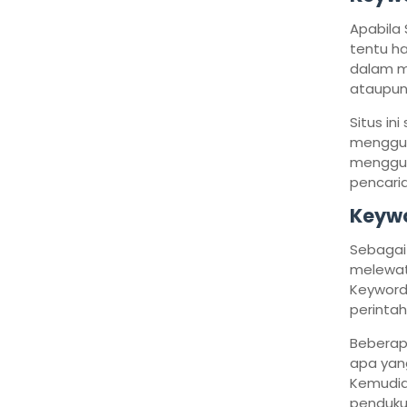
Apabila 
tentu h
dalam m
ataupun
Situs in
menggun
menggun
pencari
Keywo
Sebagai 
melewat
Keyword
perintah
Beberap
apa yang
Kemudia
pendukun