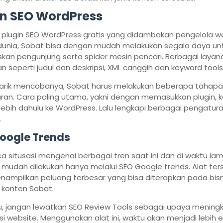
in SEO WordPress
 plugin SEO WordPress gratis yang didambakan pengelola w
 dunia, Sobat bisa dengan mudah melakukan segala daya un
an pengunjung serta spider mesin pencari. Berbagai layan
an seperti judul dan deskripsi, XML canggih dan keyword tools 
rtarik mencobanya, Sobat harus melakukan beberapa tahap
ran. Cara paling utama, yakni dengan memasukkan plugin, 
rlebih dahulu ke WordPress. Lalu lengkapi berbagai pengatur
.
oogle Trends
situsasi mengenai berbagai tren saat ini dan di waktu lamp
mudah dilakukan hanya melalui SEO Google trends. Alat ter
nampilkan peluang terbesar yang bisa diterapkan pada bisn
konten Sobat.
tu, jangan lewatkan SEO Review Tools sebagai upaya mening
si website. Menggunakan alat ini, waktu akan menjadi lebih e