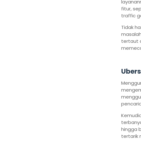
layanann
fitur, 
traffic
Tidak h
masalah 
tertaut 
memec
Uber
Menggun
mengemb
menggun
pencaria
Kemudia
terbanya
hingga 
tertarik