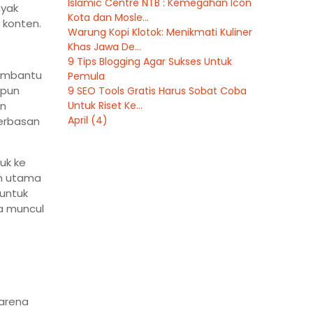
Islamic Centre NTB : Kemegahan Icon
nyak
Kota dan Mosle...
 konten.
Warung Kopi Klotok: Menikmati Kuliner
Khas Jawa De...
9 Tips Blogging Agar Sukses Untuk
embantu
Pemula
upun
9 SEO Tools Gratis Harus Sobat Coba
an
Untuk Riset Ke...
April
(4)
terbasan
uk ke
an utama
 untuk
a muncul
karena