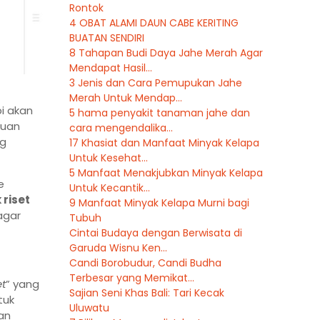
Rontok
4 OBAT ALAMI DAUN CABE KERITING
BUATAN SENDIRI
8 Tahapan Budi Daya Jahe Merah Agar
Mendapat Hasil...
3 Jenis dan Cara Pemupukan Jahe
Merah Untuk Mendap...
i akan
5 hama penyakit tanaman jahe dan
juan
cara mengendalika...
ng
17 Khasiat dan Manfaat Minyak Kelapa
Untuk Kesehat...
5 Manfaat Menakjubkan Minyak Kelapa
e
Untuk Kecantik...
 riset
9 Manfaat Minyak Kelapa Murni bagi
agar
Tubuh
Cintai Budaya dengan Berwisata di
Garuda Wisnu Ken...
Candi Borobudur, Candi Budha
Terbesar yang Memikat...
t
” yang
Sajian Seni Khas Bali: Tari Kecak
tuk
Uluwatu
an