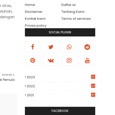
Home
Daftar isi
i atas,
luhan,
Disclaimer
Tentang Kami
h dengan
Kontak kami
Terms of services
Privasi policy
SOCIAL PLUGIN
NEWER
2023
10
uk Pemula
2022
24
2021
61
FACEBOOK