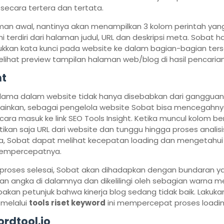
secara tertera dan tertata.
man awal, nantinya akan menampilkan 3 kolom perintah yan
kni terdiri dari halaman judul, URL dan deskripsi meta. Sobat h
kan kata kunci pada website ke dalam bagian-bagian terse
lihat preview tampilan halaman web/blog di hasil pencaria
ht
 lama dalam website tidak hanya disebabkan dari gangguan 
elainkan, sebagai pengelola website Sobat bisa mencegahn
ara masuk ke link SEO Tools Insight. Ketika muncul kolom b
etikan saja URL dari website dan tunggu hingga proses analisis
a, Sobat dapat melihat kecepatan loading dan mengetahui 
empercepatnya.
 proses selesai, Sobat akan dihadapkan dengan bundaran y
kan angka di dalamnya dan dikelilingi oleh sebagian warna me
pakan petunjuk bahwa kinerja blog sedang tidak baik. Lakuka
 melalui
tools riset keyword
ini mempercepat proses loadin
rdtool.io