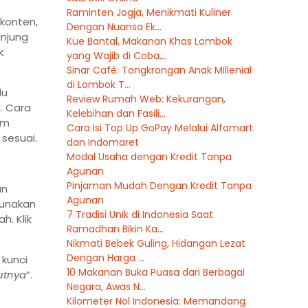
Raminten Jogja, Menikmati Kuliner
 konten,
Dengan Nuansa Ek...
njung
Kue Bantal, Makanan Khas Lombok
k
yang Wajib di Coba...
Sinar Café: Tongkrongan Anak Millenial
di Lombok T...
lu
Review Rumah Web: Kekurangan,
. Cara
Kelebihan dan Fasili...
om
Cara Isi Top Up GoPay Melalui Alfamart
sesuai.
dan Indomaret
Modal Usaha dengan Kredit Tanpa
Agunan
Pinjaman Mudah Dengan Kredit Tanpa
an
Agunan
unakan
7 Tradisi Unik di Indonesia Saat
. Klik
Ramadhan Bikin Ka...
Nikmati Bebek Guling, Hidangan Lezat
Dengan Harga ...
kunci
10 Makanan Buka Puasa dari Berbagai
utnya
”.
Negara, Awas N...
Kilometer Nol Indonesia: Memandang