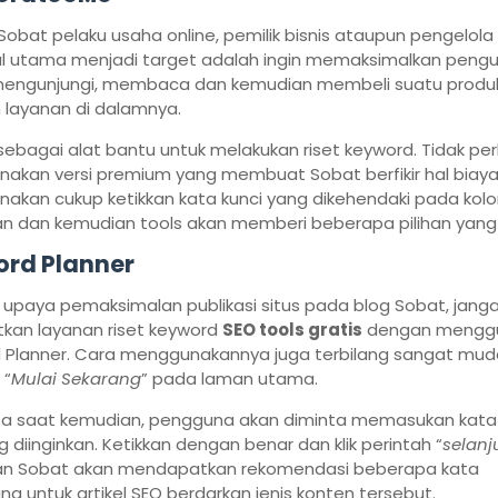
Sobat pelaku usaha online, pemilik bisnis ataupun pengelola
al utama menjadi target adalah ingin memaksimalkan pengu
engunjungi, membaca dan kemudian membeli suatu produ
 layanan di dalamnya.
i sebagai alat bantu untuk melakukan riset keyword. Tidak per
akan versi premium yang membuat Sobat berfikir hal biaya
akan cukup ketikkan kata kunci yang dikehendaki pada kol
an dan kemudian tools akan memberi beberapa pilihan yang 
rd Planner
upaya pemaksimalan publikasi situs pada blog Sobat, jang
kan layanan riset keyword
SEO tools gratis
dengan mengg
 Planner. Cara menggunakannya juga terbilang sangat mudah
 “
Mulai Sekarang
” pada laman utama.
a saat kemudian, pengguna akan diminta memasukan kata 
 diinginkan. Ketikkan dengan benar dan klik perintah “
selanj
n Sobat akan mendapatkan rekomendasi beberapa kata
g untuk artikel SEO berdarkan jenis konten tersebut.