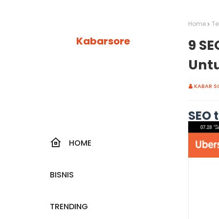
Home
Te
Kabarsore
9 SE
Untu
KABAR S
SEO t
HOME
BISNIS
TRENDING