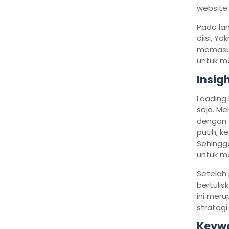
website 
Pada la
diisi. Ya
memasuk
untuk me
Insig
Loading
saja. M
dengan c
putih, k
Sehingg
untuk m
Setelah
bertulis
ini meru
strategi
K
eywo