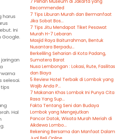
7 Pilihan Museum di Jakarta yang
Recommended
7 Tips Liburan Murah dan Bermanfaat
g harus
Jika Sobat Bos...
arus
7 Tips Jitu Mendapat Tiket Pesawat
but. Ini
Murah H-7 Lebaran
n Google.
Masjid Raya Baiturrahman, Bentuk
Nusantara Berpadu...
Berkeliling Seharian di Kota Padang,
jaringan
Sumatera Barat
ya
Nusa Lembongan : Lokasi, Rute, Fasilitas
dan Biaya
erwarna
5 Review Hotel Terbaik di Lombok yang
 selesai.
Wajib Anda P...
tips
7 Makanan Khas Lombok Ini Punya Cita
Rasa Yang Sup...
ang
Fakta Tentang Seni dan Budaya
rah. Hal
Lombok yang Mengejutkan
Pancor Datok, Wisata Murah Meriah di
n
Aikdewa Lombo...
g.
Rekening Bersama dan Manfaat Dalam
Jual Beli Online