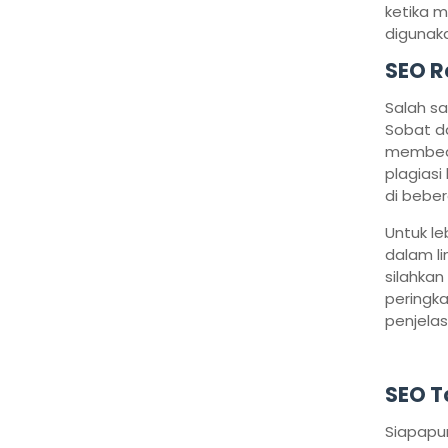
ketika m
digunak
SEO R
Salah sa
Sobat da
membeda
plagiasi
di beber
Untuk l
dalam li
silahkan
peringkat
penjela
SEO T
Siapapun