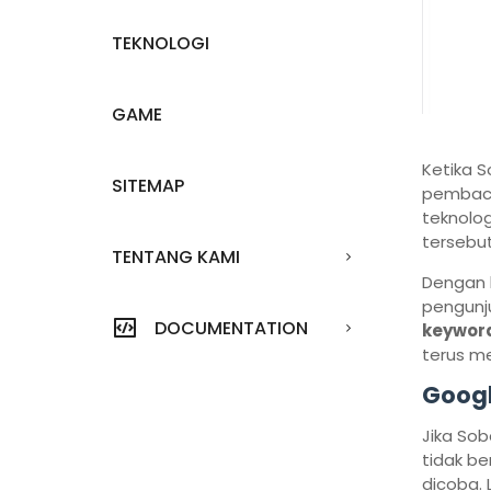
TEKNOLOGI
GAME
Ketika 
SITEMAP
pembaca,
teknolo
tersebut
TENTANG KAMI
Dengan 
pengunj
DOCUMENTATION
keywor
terus m
Googl
Jika So
tidak be
dicoba.