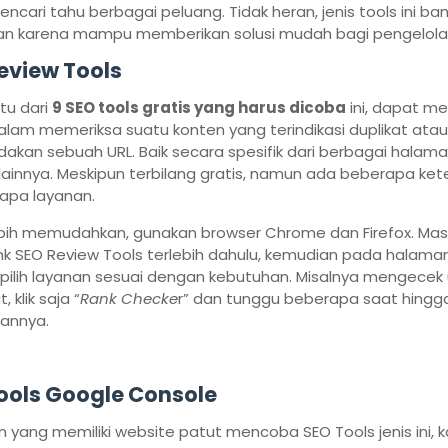
encari tahu berbagai peluang. Tidak heran, jenis tools ini ba
an karena mampu memberikan solusi mudah bagi pengelola
eview Tools
tu dari
9 SEO tools gratis yang harus dicoba
ini, dapat m
lam memeriksa suatu konten yang terindikasi duplikat ata
kan sebuah URL. Baik secara spesifik dari berbagai halam
 lainnya. Meskipun terbilang gratis, namun ada beberapa ke
apa layanan.
ebih memudahkan, gunakan browser Chrome dan Firefox. Mas
nk SEO Review Tools terlebih dahulu, kemudian pada halam
 pilih layanan sesuai dengan kebutuhan. Misalnya mengecek
, klik saja “
Rank Checke
r” dan tunggu beberapa saat hingg
sannya.
ools Google Console
 yang memiliki website patut mencoba SEO Tools jenis ini, 