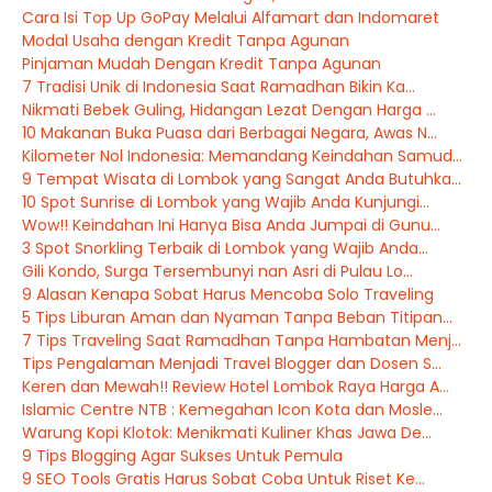
Cara Isi Top Up GoPay Melalui Alfamart dan Indomaret
Modal Usaha dengan Kredit Tanpa Agunan
Pinjaman Mudah Dengan Kredit Tanpa Agunan
7 Tradisi Unik di Indonesia Saat Ramadhan Bikin Ka...
Nikmati Bebek Guling, Hidangan Lezat Dengan Harga ...
10 Makanan Buka Puasa dari Berbagai Negara, Awas N...
Kilometer Nol Indonesia: Memandang Keindahan Samud...
9 Tempat Wisata di Lombok yang Sangat Anda Butuhka...
10 Spot Sunrise di Lombok yang Wajib Anda Kunjungi...
Wow!! Keindahan Ini Hanya Bisa Anda Jumpai di Gunu...
3 Spot Snorkling Terbaik di Lombok yang Wajib Anda...
Gili Kondo, Surga Tersembunyi nan Asri di Pulau Lo...
9 Alasan Kenapa Sobat Harus Mencoba Solo Traveling
5 Tips Liburan Aman dan Nyaman Tanpa Beban Titipan...
7 Tips Traveling Saat Ramadhan Tanpa Hambatan Menj...
Tips Pengalaman Menjadi Travel Blogger dan Dosen S...
Keren dan Mewah!! Review Hotel Lombok Raya Harga A...
Islamic Centre NTB : Kemegahan Icon Kota dan Mosle...
Warung Kopi Klotok: Menikmati Kuliner Khas Jawa De...
9 Tips Blogging Agar Sukses Untuk Pemula
9 SEO Tools Gratis Harus Sobat Coba Untuk Riset Ke...