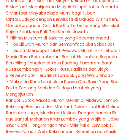
17 Khasiat dan Manfaat Minyak Kelapa Untuk Kesehat...
5 Manfaat Menakjubkan Minyak Kelapa Untuk Kecantik...
9 Manfaat Minyak Kelapa Murni bagi Tubuh
Cintai Budaya dengan Berwisata di Garuda Wisnu Ken...
Candi Borobudur, Candi Budha Terbesar yang Memikat...
Sajian Seni Khas Bali: Tari Kecak Uluwatu
7 Pilihan Museum di Jakarta yang Recommended
7 Tips Liburan Murah dan Bermanfaat Jika Sobat Bos...
7 Tips Jitu Mendapat Tiket Pesawat Murah H-7 Lebaran
Masjid Raya Baiturrahman, Bentuk Nusantara Berpadu...
Berkeliling Seharian di Kota Padang, Sumatera Barat
Nusa Lembongan : Lokasi, Rute, Fasilitas dan Biaya
5 Review Hotel Terbaik di Lombok yang Wajib Anda P...
7 Makanan Khas Lombok Ini Punya Cita Rasa Yang Sup...
Fakta Tentang Seni dan Budaya Lombok yang
Mengejutkan
Pancor Datok, Wisata Murah Meriah di Aikdewa Lombo...
Rekening Bersama dan Manfaat Dalam Jual Beli Online
Raminten Jogja, Menikmati Kuliner Dengan Nuansa Ek...
Kue Bantal, Makanan Khas Lombok yang Wajib di Coba...
Sinar Café: Tongkrongan Anak Millenial di Lombok T...
Review Rumah Web: Kekurangan, Kelebihan dan Fasili...